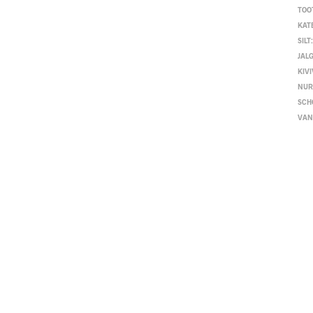
TOO
KAT
SILT
JAL
KIV
NUR
SCH
VA