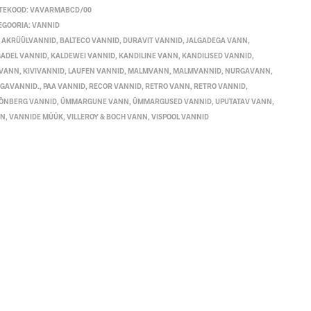
TEKOOD:
VAVARMABCD/00
EGOORIA:
VANNID
:
AKRÜÜLVANNID
,
BALTECO VANNID
,
DURAVIT VANNID
,
JALGADEGA VANN
,
GADEL VANNID
,
KALDEWEI VANNID
,
KANDILINE VANN
,
KANDILISED VANNID
,
IVANN
,
KIVIVANNID
,
LAUFEN VANNID
,
MALMVANN
,
MALMVANNID
,
NURGAVANN
,
GAVANNID.
,
PAA VANNID
,
RECOR VANNID
,
RETRO VANN
,
RETRO VANNID
,
ÖNBERG VANNID
,
ÜMMARGUNE VANN
,
ÜMMARGUSED VANNID
,
UPUTATAV VANN
,
NN
,
VANNIDE MÜÜK
,
VILLEROY & BOCH VANN
,
VISPOOL VANNID