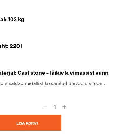
al: 103 kg
ht: 220 l
terjal: Cast stone – läikiv kivimassist vann
d sisaldab metallist kroomitud ülevoolu sifooni.
LISA KORVI