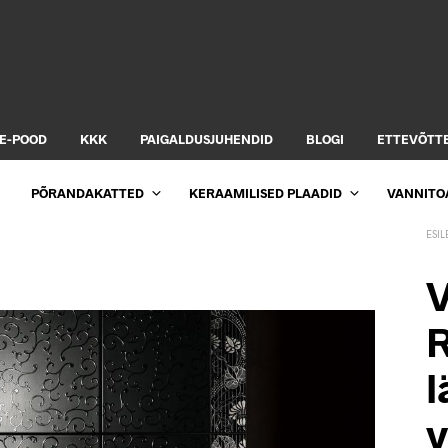
E-POOD
KKK
PAIGALDUSJUHENDID
BLOGI
ETTEVÕTT
PÕRANDAKATTED
KERAAMILISED PLAADID
VANNITO
ESIL
R
l