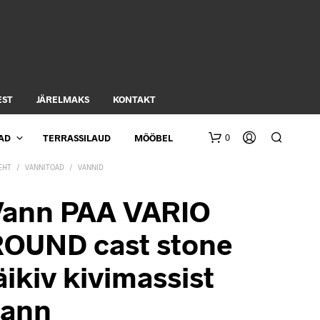
EST
JÄRELMAKS
KONTAKT
0
AD
TERRASSILAUD
MÖÖBEL
EHT
/
VANNITOAD
/
VANNID
Vann PAA VARIO
OUND cast stone
äikiv kivimassist
vann