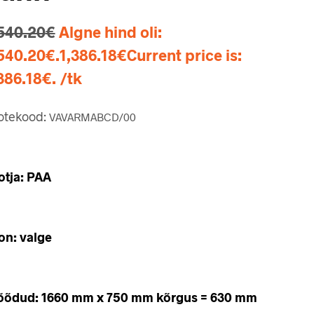
540.20
€
Algne hind oli:
540.20€.
1,386.18
€
Current price is:
386.18€.
/tk
otekood:
VAVARMABCD/00
otja: PAA
on: valge
õdud: 1660 mm x 750 mm kõrgus = 630 mm