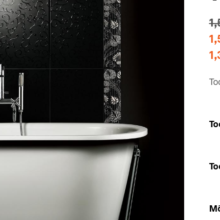
1,
1,
1,
To
To
To
Mõ