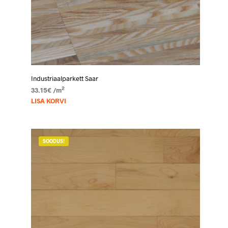
Industriaalparkett Saar
2
33.15
€
/m
LISA KORVI
SOODUS!