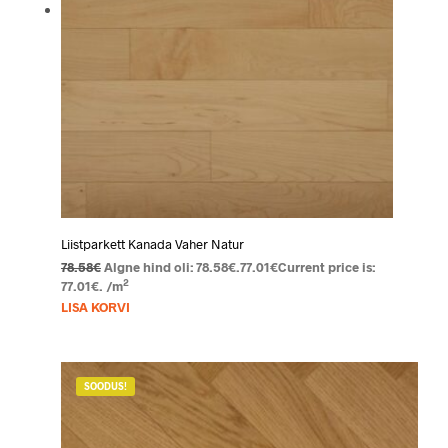
Liistparkett Kanada Vaher Natur
78.58
€
Algne hind oli: 78.58€.
77.01
€
Current price is:
2
77.01€.
/m
LISA KORVI
SOODUS!