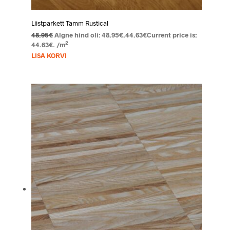
Liistparkett Tamm Rustical
48.95
€
Algne hind oli: 48.95€.
44.63
€
Current price is:
2
44.63€.
/m
LISA KORVI