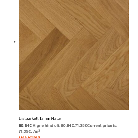
Liistparkett Tamm Natur
80.84
€
Algne hind oli: 80.84€.
71.35
€
Current price is:
2
71.35€.
/m
LISA KORVI