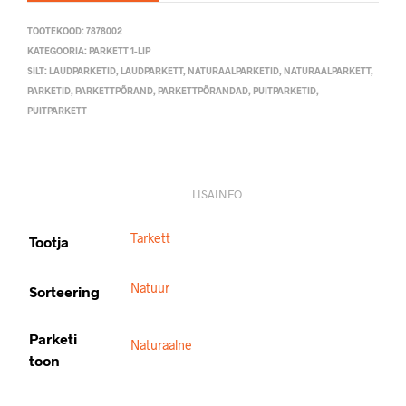
TOOTEKOOD:
7878002
KATEGOORIA:
PARKETT 1-LIP
SILT:
LAUDPARKETID
,
LAUDPARKETT
,
NATURAALPARKETID
,
NATURAALPARKETT
,
PARKETID
,
PARKETTPÕRAND
,
PARKETTPÕRANDAD
,
PUITPARKETID
,
PUITPARKETT
LISAINFO
Tarkett
Tootja
Natuur
Sorteering
Parketi
Naturaalne
toon