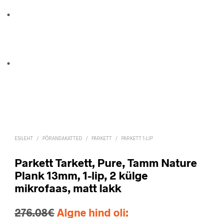
ESILEHT
/
PÕRANDAKATTED
/
PARKETT
/
PARKETT 1-LIP
Parkett Tarkett, Pure, Tamm Nature
Plank 13mm, 1-lip, 2 külge
mikrofaas, matt lakk
276.08
€
Algne hind oli: