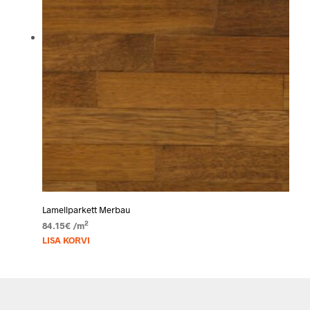
Lamellparkett Merbau
2
84.15
€
/m
LISA KORVI