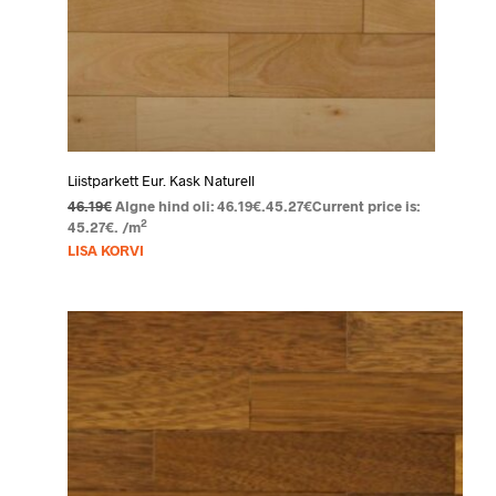
Liistparkett Eur. Kask Naturell
46.19
€
Algne hind oli: 46.19€.
45.27
€
Current price is:
2
45.27€.
/m
LISA KORVI