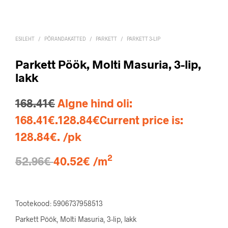
ESILEHT
/
PÕRANDAKATTED
/
PARKETT
/
PARKETT 3-LIP
Parkett Pöök, Molti Masuria, 3-lip,
lakk
168.41
€
Algne hind oli:
168.41€.
128.84
€
Current price is:
128.84€.
/pk
2
52.96€
40.52€ /m
Tootekood: 5906737958513
Parkett Pöök, Molti Masuria, 3-lip, lakk