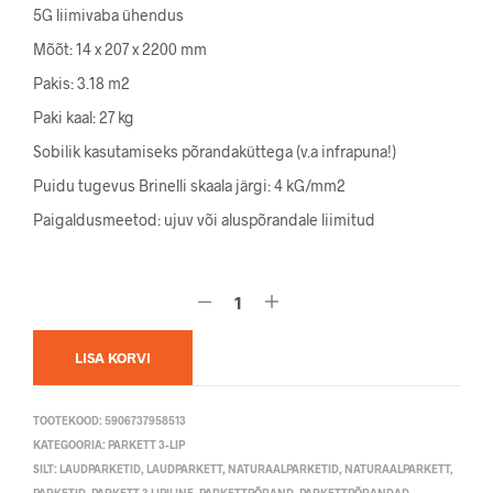
5G liimivaba ühendus
Mõõt: 14 x 207 x 2200 mm
Pakis: 3.18 m2
Paki kaal: 27 kg
Sobilik kasutamiseks põrandaküttega (v.a infrapuna!)
Puidu tugevus Brinelli skaala järgi: 4 kG/mm2
Paigaldusmeetod: ujuv või aluspõrandale liimitud
LISA KORVI
TOOTEKOOD:
5906737958513
KATEGOORIA:
PARKETT 3-LIP
SILT:
LAUDPARKETID
,
LAUDPARKETT
,
NATURAALPARKETID
,
NATURAALPARKETT
,
PARKETID
,
PARKETT 3 LIPILINE
,
PARKETTPÕRAND
,
PARKETTPÕRANDAD
,