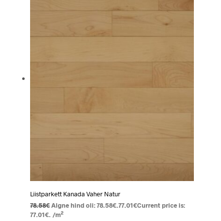
Liistparkett Kanada Vaher Natur
78.58
€
Algne hind oli: 78.58€.
77.01
€
Current price is:
2
77.01€.
/m