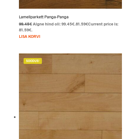
Lamellparkett Panga-Panga
99.45
€
Algne hind oli: 99.45€.
81.59
€
Current price is:
81.59€.
LISA KORVI
SOODUS!