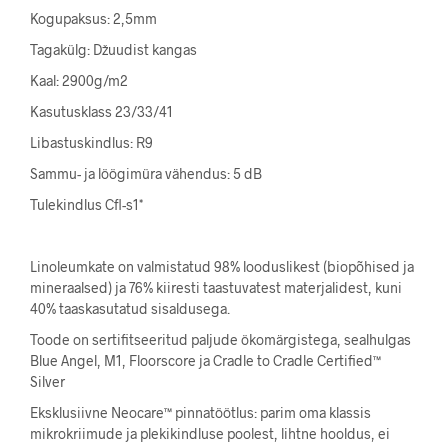
Kogupaksus: 2,5mm
Tagakülg: Džuudist kangas
Kaal: 2900g/m2
Kasutusklass 23/33/41
Libastuskindlus: R9
Sammu- ja löögimüra vähendus: 5 dB
Tulekindlus Cfl-s1*
Linoleumkate on valmistatud 98% looduslikest (biopõhised ja
mineraalsed) ja 76% kiiresti taastuvatest materjalidest, kuni
40% taaskasutatud sisaldusega.
Toode on sertifitseeritud paljude ökomärgistega, sealhulgas
Blue Angel, M1, Floorscore ja Cradle to Cradle Certified™
Silver
Eksklusiivne Neocare™ pinnatöötlus: parim oma klassis
mikrokriimude ja plekikindluse poolest, lihtne hooldus, ei