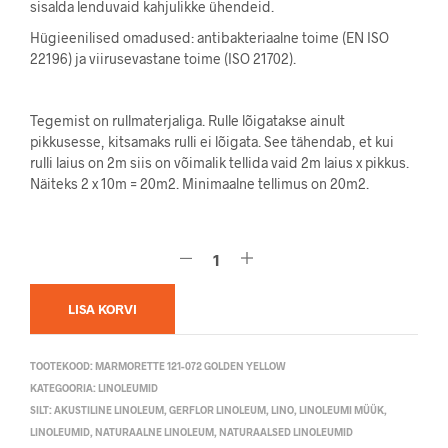
sisalda lenduvaid kahjulikke ühendeid.
Hügieenilised omadused: antibakteriaalne toime (EN ISO
22196) ja viirusevastane toime (ISO 21702).
Tegemist on rullmaterjaliga. Rulle lõigatakse ainult
pikkusesse, kitsamaks rulli ei lõigata. See tähendab, et kui
rulli laius on 2m siis on võimalik tellida vaid 2m laius x pikkus.
Näiteks 2 x 10m = 20m2. Minimaalne tellimus on 20m2.
LISA KORVI
TOOTEKOOD:
MARMORETTE 121-072 GOLDEN YELLOW
KATEGOORIA:
LINOLEUMID
SILT:
AKUSTILINE LINOLEUM
,
GERFLOR LINOLEUM
,
LINO
,
LINOLEUMI MÜÜK
,
LINOLEUMID
,
NATURAALNE LINOLEUM
,
NATURAALSED LINOLEUMID