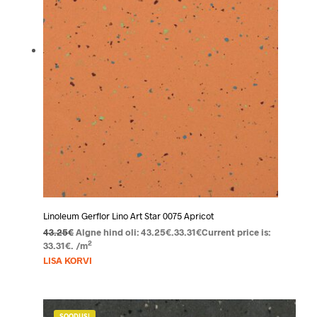
Linoleum Gerflor Lino Art Star 0075 Apricot
43.25
€
Algne hind oli: 43.25€.
33.31
€
Current price is:
2
33.31€.
/m
LISA KORVI
SOODUS!