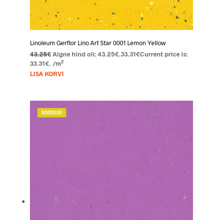
Linoleum Gerflor Lino Art Star 0001 Lemon Yellow
43.25
€
Algne hind oli: 43.25€.
33.31
€
Current price is:
2
33.31€.
/m
LISA KORVI
SOODUS!