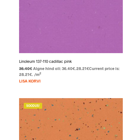
Linoleum 137-110 cadillac pink
36.40
€
Algne hind oli: 36.40€.
28.21
€
Current price is:
2
28.21€.
/m
LISA KORVI
SOODUS!