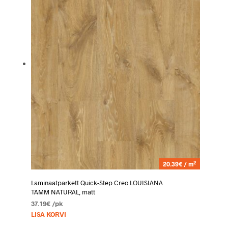
2
20.39€ / m
Laminaatparkett Quick-Step Creo LOUISIANA
TAMM NATURAL, matt
37.19
€
/pk
LISA KORVI