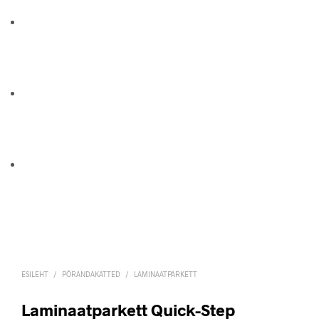
ESILEHT
/
PÕRANDAKATTED
/
LAMINAATPARKETT
Laminaatparkett Quick-Step