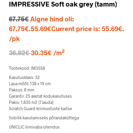
IMPRESSIVE Soft oak grey (tamm)
67.75
€
Algne hind oli:
67.75€.
55.69
€
Current price is: 55.69€.
/pk
2
36.92€
30.35€ /m
Tootekood: IM3558
Kasutusklass: 32
Laua mõõt: 138
x 19
cm
Paksus: 8 mm
Garantii: 25 aastat kodukasutuses
Pakis:
1.835
m2 (7 lauda)
Scratch Guard kriimustuste kaitse
Sobilik kasutamiseks põrandaküttega
UNICLIC liimivaba ühendus