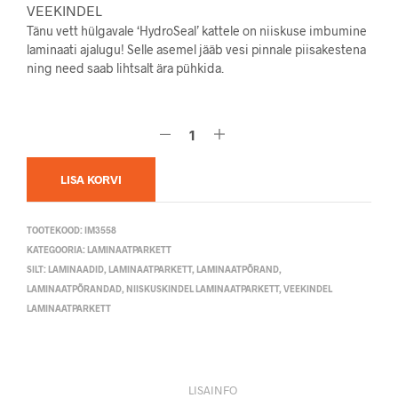
VEEKINDEL
Tänu vett hülgavale ‘HydroSeal’ kattele on niiskuse imbumine
laminaati ajalugu! Selle asemel jääb vesi pinnale piisakestena
ning need saab lihtsalt ära pühkida.
LISA KORVI
TOOTEKOOD:
IM3558
KATEGOORIA:
LAMINAATPARKETT
SILT:
LAMINAADID
,
LAMINAATPARKETT
,
LAMINAATPÕRAND
,
LAMINAATPÕRANDAD
,
NIISKUSKINDEL LAMINAATPARKETT
,
VEEKINDEL
LAMINAATPARKETT
LISAINFO