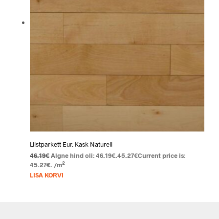
Liistparkett Eur. Kask Naturell
46.19
€
Algne hind oli: 46.19€.
45.27
€
Current price is:
2
45.27€.
/m
LISA KORVI