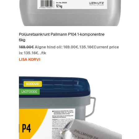
Polüuretaankrunt Pallmann P104 1-komponentne
6kg
169.00
€
Algne hind oli: 169.00€.
135.16
€
Current price
is: 135.16€.
/tk
LISA KORVI
SOODUS!
LAOTOODE