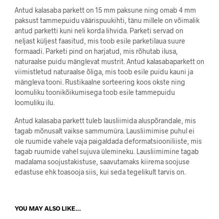
Antud kalasaba parkett on 15 mm paksune ning omab 4 mm
paksust tammepuidu väärispuukihti, tänu millele on võimalik
antud parketti kuni neli korda lihvida. Parketi servad on
neljast küljest faasitud, mis toob esile parketilaua suure
formaadi. Parketi pind on harjatud, mis rõhutab ilusa,
naturaalse puidu mänglevat mustrit. Antud kalasabaparkett on
viimistletud naturaalse õliga, mis toob esile puidu kauni ja
mängleva tooni. Rustikaalne sorteering koos okste ning
loomuliku toonikõikumisega toob esile tammepuidu
loomuliku ilu.
Antud kalasaba parkett tuleb lausliimida aluspõrandale, mis
tagab mõnusalt vaikse sammumüra. Lausliimimise puhul ei
ole ruumide vahele vaja paigaldada deformatsiooniliiste, mis
tagab ruumide vahel sujuva ülemineku. Lausliimimine tagab
madalama soojustakistuse, saavutamaks kiirema soojuse
edastuse ehk toasooja siis, kui seda tegelikult tarvis on.
YOU MAY ALSO LIKE…