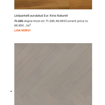
Liistparkett aurutatud Eur. Kirss Naturell
71.28
€
Algne hind oli: 71.28€.
69.85
€
Current price is:
2
69.85€.
/m
LISA KORVI