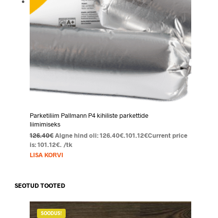
Parketiliim Pallmann P4 kihiliste parkettide
liimimiseks
126.40
€
Algne hind oli: 126.40€.
101.12
€
Current price
is: 101.12€.
/tk
LISA KORVI
SEOTUD TOOTED
SOODUS!