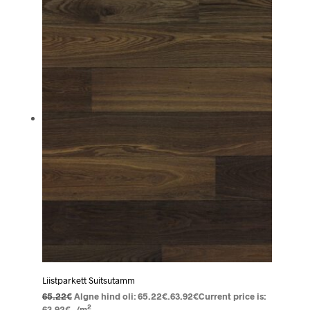
Liistparkett Suitsutamm
65.22
€
Algne hind oli: 65.22€.
63.92
€
Current price is:
2
63.92€.
/m