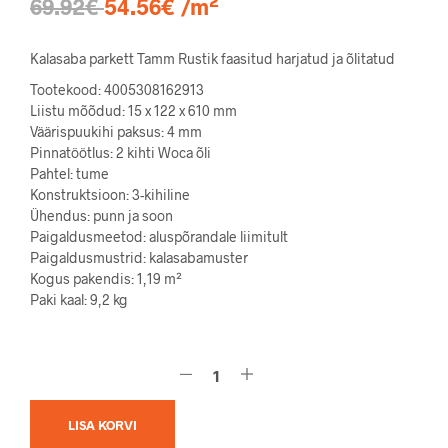
2
69.92€
54.56€ /m
Kalasaba parkett Tamm Rustik faasitud harjatud ja õlitatud
Tootekood: 4005308162913
Liistu mõõdud: 15 x 122 x 610 mm
Väärispuukihi paksus: 4 mm
Pinnatöötlus: 2 kihti Woca õli
Pahtel: tume
Konstruktsioon: 3-kihiline
Ühendus: punn ja soon
Paigaldusmeetod: aluspõrandale liimitult
Paigaldusmustrid: kalasabamuster
Kogus pakendis: 1,19 m²
Paki kaal: 9,2 kg
LISA KORVI