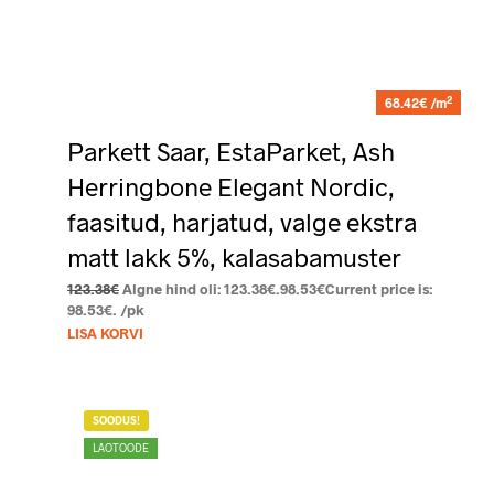
2
68.42€ /m
Parkett Saar, EstaParket, Ash
Herringbone Elegant Nordic,
faasitud, harjatud, valge ekstra
matt lakk 5%, kalasabamuster
123.38
€
Algne hind oli: 123.38€.
98.53
€
Current price is:
98.53€.
/pk
LISA KORVI
SOODUS!
LAOTOODE