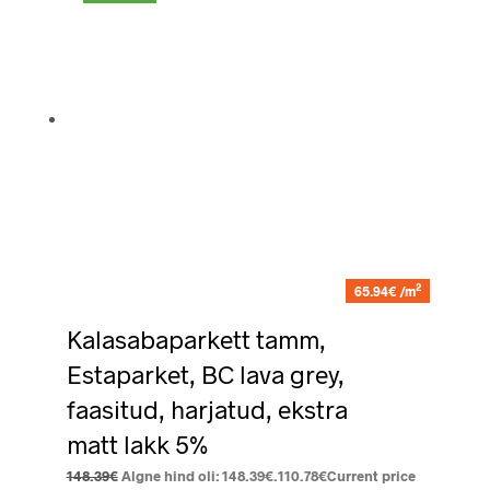
2
65.94€ /m
Kalasabaparkett tamm,
Estaparket, BC lava grey,
faasitud, harjatud, ekstra
matt lakk 5%
148.39
€
Algne hind oli: 148.39€.
110.78
€
Current price