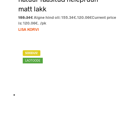
matt lakk
155.34
€
Algne hind oli: 155.34€.
120.06
€
Current price
is: 120.06€.
/pk
LISA KORVI
SOODUS!
LAOTOODE