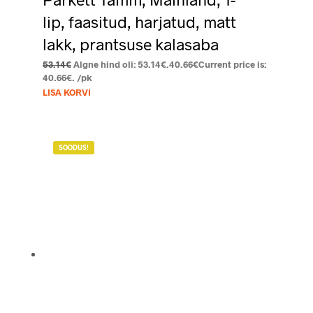
lip, faasitud, harjatud, matt
lakk, prantsuse kalasaba
53.14
€
Algne hind oli: 53.14€.
40.66
€
Current price is:
40.66€.
/pk
LISA KORVI
SOODUS!