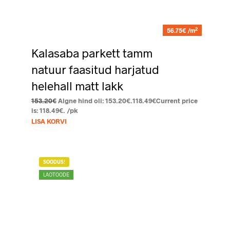
2
56.75€ /m
Kalasaba parkett tamm
natuur faasitud harjatud
helehall matt lakk
153.20
€
Algne hind oli: 153.20€.
118.49
€
Current price
is: 118.49€.
/pk
LISA KORVI
SOODUS!
LAOTOODE