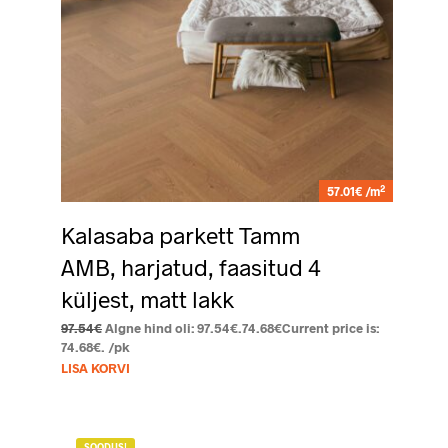
2
57.01€ /m
Kalasaba parkett Tamm
AMB, harjatud, faasitud 4
küljest, matt lakk
97.54
€
Algne hind oli: 97.54€.
74.68
€
Current price is:
74.68€.
/pk
LISA KORVI
SOODUS!