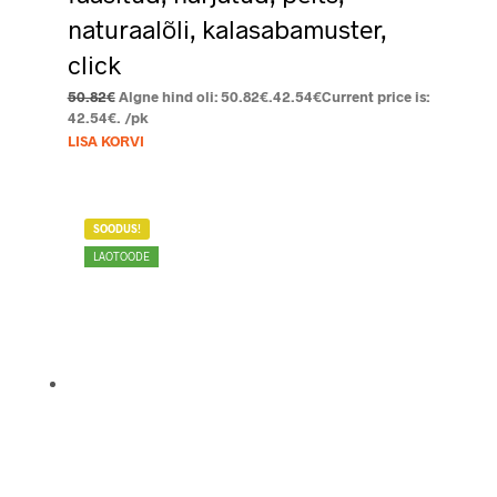
naturaalõli, kalasabamuster,
click
50.82
€
Algne hind oli: 50.82€.
42.54
€
Current price is:
42.54€.
/pk
LISA KORVI
SOODUS!
LAOTOODE