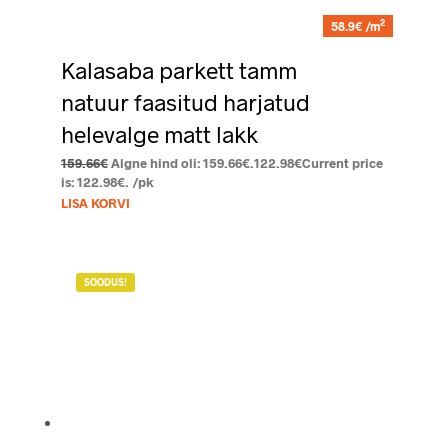
2
58.9€ /m
Kalasaba parkett tamm
natuur faasitud harjatud
helevalge matt lakk
159.66
€
Algne hind oli: 159.66€.
122.98
€
Current price
is: 122.98€.
/pk
LISA KORVI
SOODUS!