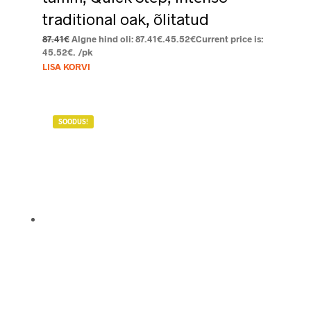
traditional oak, õlitatud
87.41
€
Algne hind oli: 87.41€.
45.52
€
Current price is:
45.52€.
/pk
LISA KORVI
SOODUS!