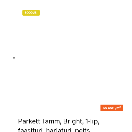
SOODUS!
2
65.45€ /m
Parkett Tamm, Bright, 1-lip,
faasitud, harjatud, peits,