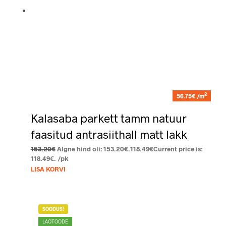
2
56.75€ /m
Kalasaba parkett tamm natuur
faasitud antrasiithall matt lakk
153.20
€
Algne hind oli: 153.20€.
118.49
€
Current price is:
118.49€.
/pk
LISA KORVI
SOODUS!
LAOTOODE