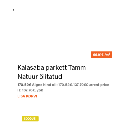
2
66.91€ /m
Kalasaba parkett Tamm
Natuur õlitatud
170.52
€
Algne hind oli: 170.52€.
137.70
€
Current price
is: 137.70€.
/pk
LISA KORVI
SOODUS!