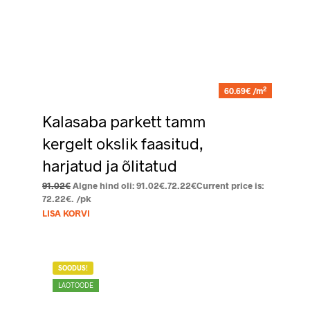
2
60.69€ /m
Kalasaba parkett tamm
kergelt okslik faasitud,
harjatud ja õlitatud
91.02
€
Algne hind oli: 91.02€.
72.22
€
Current price is:
72.22€.
/pk
LISA KORVI
SOODUS!
LAOTOODE