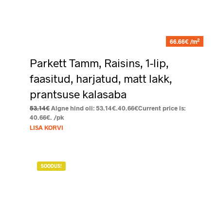
2
66.66€ /m
Parkett Tamm, Raisins, 1-lip,
faasitud, harjatud, matt lakk,
prantsuse kalasaba
53.14
€
Algne hind oli: 53.14€.
40.66
€
Current price is:
40.66€.
/pk
LISA KORVI
SOODUS!