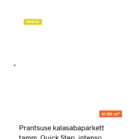
SOODUS!
2
61.18€ /m
Prantsuse kalasabaparkett
tamm, Quick Step, intenso