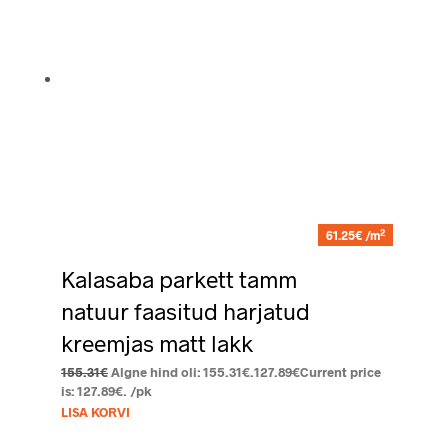
2
61.25€ /m
Kalasaba parkett tamm
natuur faasitud harjatud
kreemjas matt lakk
155.31
€
Algne hind oli: 155.31€.
127.89
€
Current price
is: 127.89€.
/pk
LISA KORVI