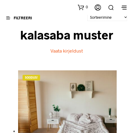
0
FILTREERI
kalasaba muster
Vaata kirjeldust
SOODUS!