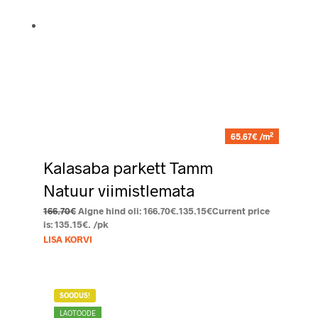
2
65.67€ /m
Kalasaba parkett Tamm
Natuur viimistlemata
166.70
€
Algne hind oli: 166.70€.
135.15
€
Current price
is: 135.15€.
/pk
LISA KORVI
SOODUS!
LAOTOODE