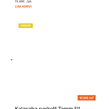
74.68€.
/pk
LISA KORVI
SOODUS!
2
57.01€ /m
Kalasaba parkett Tamm SIL,