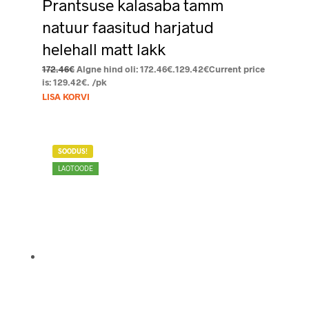
Prantsuse kalasaba tamm
natuur faasitud harjatud
helehall matt lakk
172.46
€
Algne hind oli: 172.46€.
129.42
€
Current price
is: 129.42€.
/pk
LISA KORVI
SOODUS!
LAOTOODE