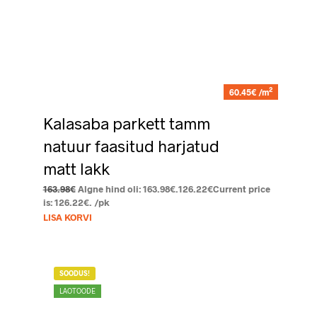
2
60.45€ /m
Kalasaba parkett tamm
natuur faasitud harjatud
matt lakk
163.98
€
Algne hind oli: 163.98€.
126.22
€
Current price
is: 126.22€.
/pk
LISA KORVI
SOODUS!
LAOTOODE