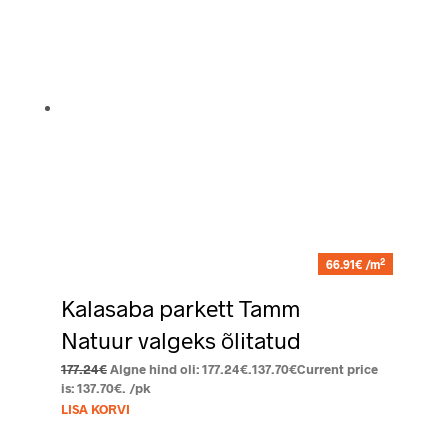
2
66.91€ /m
Kalasaba parkett Tamm
Natuur valgeks õlitatud
177.24
€
Algne hind oli: 177.24€.
137.70
€
Current price
is: 137.70€.
/pk
LISA KORVI