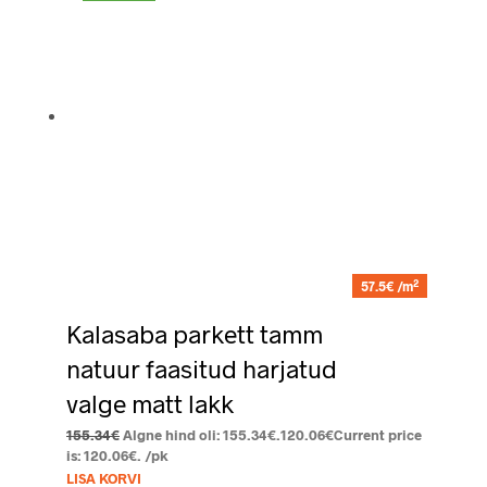
2
57.5€ /m
Kalasaba parkett tamm
natuur faasitud harjatud
valge matt lakk
155.34
€
Algne hind oli: 155.34€.
120.06
€
Current price
is: 120.06€.
/pk
LISA KORVI