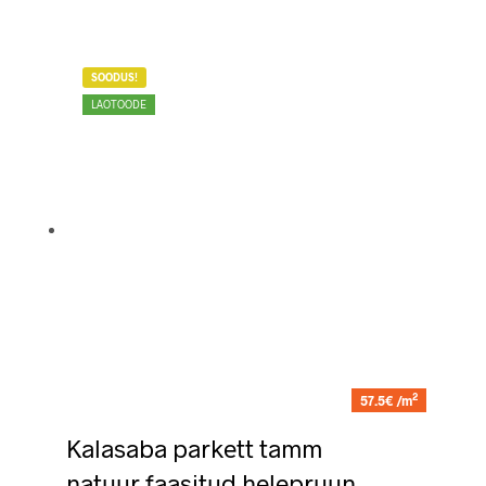
SOODUS!
LAOTOODE
2
57.5€ /m
Kalasaba parkett tamm
natuur faasitud helepruun