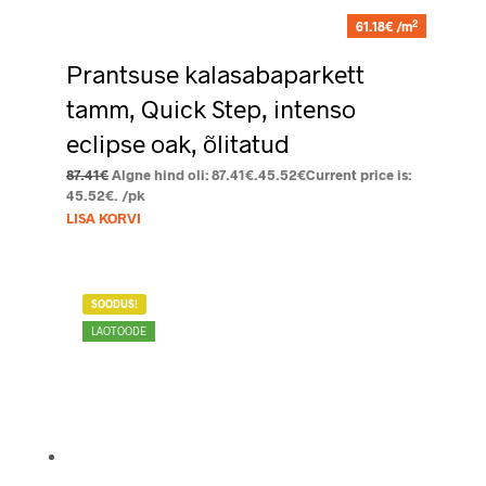
2
61.18€ /m
Prantsuse kalasabaparkett
tamm, Quick Step, intenso
eclipse oak, õlitatud
87.41
€
Algne hind oli: 87.41€.
45.52
€
Current price is:
45.52€.
/pk
LISA KORVI
SOODUS!
LAOTOODE