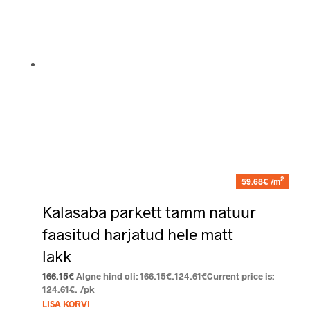
2
59.68€ /m
Kalasaba parkett tamm natuur
faasitud harjatud hele matt
lakk
166.15
€
Algne hind oli: 166.15€.
124.61
€
Current price is:
124.61€.
/pk
LISA KORVI