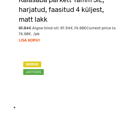
harjatud, faasitud 4 küljest,
matt lakk
97.54
€
Algne hind oli: 97.54€.
74.68
€
Current price is:
74.68€.
/pk
LISA KORVI
SOODUS!
LAOTOODE