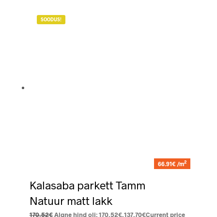
SOODUS!
2
66.91€ /m
Kalasaba parkett Tamm
Natuur matt lakk
170.52
€
Algne hind oli: 170.52€.
137.70
€
Current price