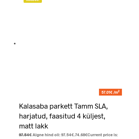
2
57.01€ /m
Kalasaba parkett Tamm SLA,
harjatud, faasitud 4 küljest,
matt lakk
97.54
€
Algne hind oli: 97.54€.
74.68
€
Current price is: