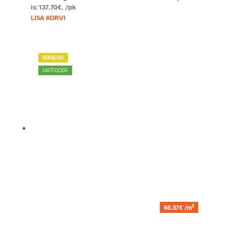
is: 137.70€.
/pk
LISA KORVI
SOODUS!
LAOTOODE
2
66.57€ /m