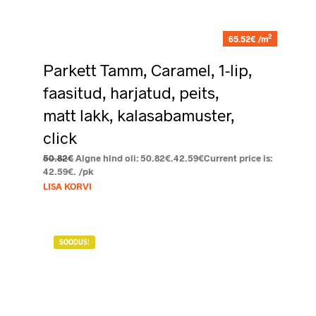
2
65.52€ /m
Parkett Tamm, Caramel, 1-lip,
faasitud, harjatud, peits,
matt lakk, kalasabamuster,
click
50.82
€
Algne hind oli: 50.82€.
42.59
€
Current price is:
42.59€.
/pk
LISA KORVI
SOODUS!