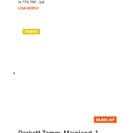
is: 110.78€.
/pk
LISA KORVI
SOODUS!
2
66.66€ /m
Parkett Tamm, Mainland, 1-